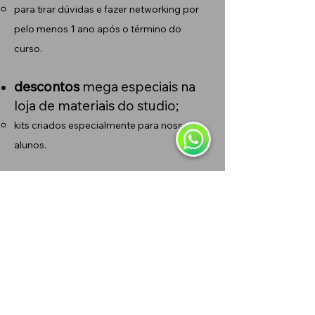
para tirar dúvidas e fazer networking por
pelo menos 1 ano após o término do
curso.
descontos
mega especiais na
loja de materiais do studio;
kits criados especialmente para nossos
alunos.
acesso ao UPtober;
nosso evento anual de criação de
desenhos para tattoo.
e muito mais!!
Horário de Aulas