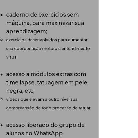
caderno de exercícios sem
máquina, para maximizar sua
aprendizagem;
exercícios desenvolvidos para aumentar
sua coordenação motora e entendimento
visual​
acesso a módulos extras com
time lapse, tatuagem em pele
negra, etc;
vídeos que elevam a outro nível sua
compreensão de todo processo de tatuar.​
acesso liberado do grupo de
alunos no WhatsApp