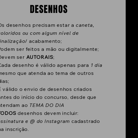
DESENHOS
Os desenhos precisam estar a
caneta,
coloridos ou com algum nível de
finalização
/ acabamento;
Podem ser feitos a mão ou digitalmente;
Devem ser
AUTORAIS
;
Cada desenho é válido apenas para
1 dia
mesmo que atenda ao tema de outros
dias;
É válido o envio de desenhos criados
antes do início do concurso, desde que
atendam ao
TEMA DO DIA
TODOS
desenhos devem incluir:
assinatura e @ do Instagram
cadastrado
na inscrição.