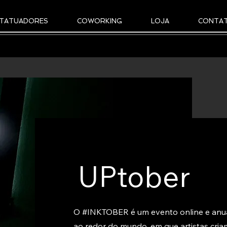
TATUADORES
COWORKING
LOJA
CONTA
UPtober
O #INKTOBER é um evento online e anu
ao redor do mundo, em que
artistas cri